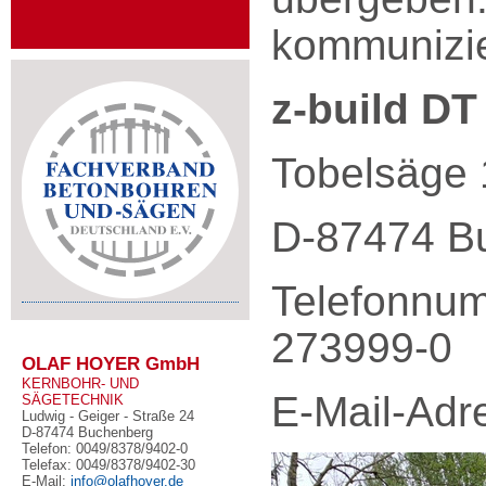
kommunizier
z-build D
Tobelsäge
D-87474 B
Telefonnum
273999-0
OLAF HOYER GmbH
KERNBOHR- UND
E-Mail-Adr
SÄGETECHNIK
Ludwig - Geiger - Straße 24
D-87474 Buchenberg
Telefon: 0049/8378/9402-0
Telefax: 0049/8378/9402-30
E-Mail:
info@olafhoyer.de