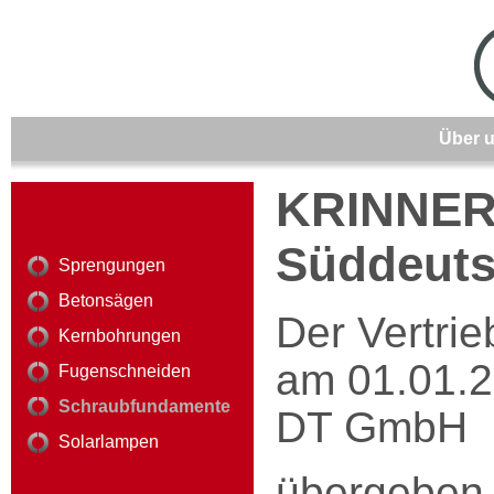
Über 
KRINNER 
Süddeuts
Sprengungen
Betonsägen
Der Vertri
Kernbohrungen
am 01.01.2
Fugenschneiden
Schraubfundamente
DT GmbH
Solarlampen
übergeben.