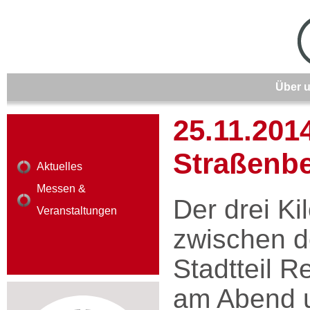
Über 
25.11.201
Straßenb
Aktuelles
Messen &
Der drei K
Veranstaltungen
zwischen d
Stadtteil R
am Abend u