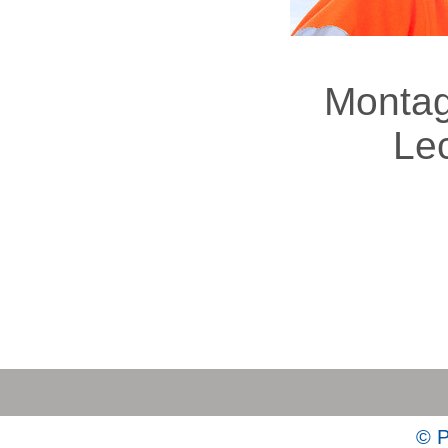
Montag
Le
© P